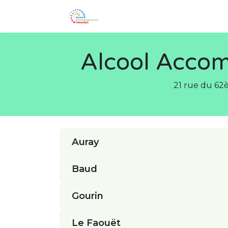
SE RENDRE AU CONTENU
Alcool Acco
21 rue du 62
Auray
Baud
Gourin
Le Faouët